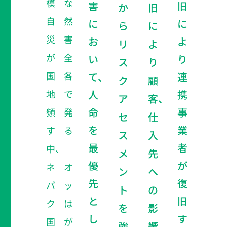
模な
害
旧
か
旧
自然
に
に
ら
に
災害
お
よ
リ
よ
が全
い
り
ス
り
国各
て、
連
ク
顧
地で
人
携
ア
客、
命
事
頻発
セ
仕
を
業
する
ス
入
最
者
中、
メ
先
優
が
ネオ
ン
へ
先
復
パッ
ト
の
と
旧
クは
を
影
し
す
国が
強
響