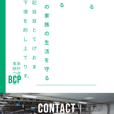
下記
る
の
る
項目
家
を目
族
的と
の
して
生
上げ
活
てお
を
事業
りま
継続
守
力強
す。
BCP
る
化計
画
CONTACT