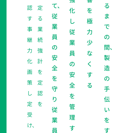
て、
る
認定
化
を
従
ま
する
し
極
業
で
事業
従
力
員
の
継続
業
少
の
間、
力強
員
な
安
製
化計
の
く
全
造
画を
安
す
を
の
策定
全
る
守
手
し認
を
り
伝
定を
管
従
い
受
理
業
を
け、
す
員
す