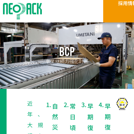
採用情
内
容
を
ス
キ
ッ
プ
BCP
事業継続力強化計画​
近
1.
2.
3.
4.
自
常
早
早
年、
然
期
日
期
大規
災
復
頃
復