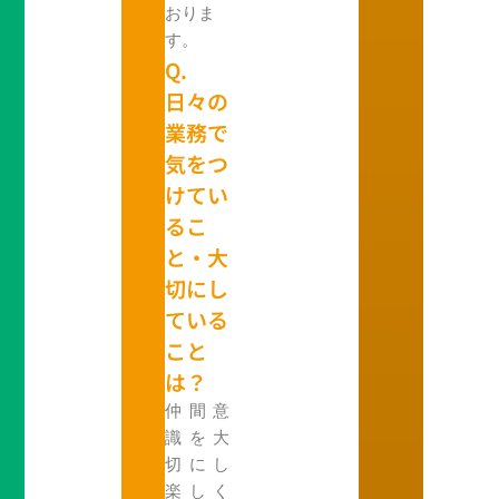
おりま
す。
Q.
日々の
業務で
気をつ
けてい
るこ
と・大
切にし
ている
こと
は？
仲間意
識を大
切にし
楽しく