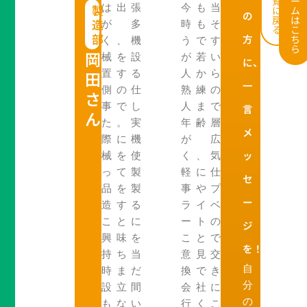
覧
ー
製
は出張
今も当
に
ム
の
戻
は
造
が多
時もそ
る
こ
部
方
ち
く、機
うです
ら
岡
械を設
が若い
に、
田
置する
人から
一
側の仕
熟練の
さ
事でし
人まで
言
ん
た。実
年齢層
メ
際に機
が広
ッ
械を使
く、気
って製
軽に仕
セ
品を製
事やプ
ー
造する
ライベ
ことに
ートの
ジ
興味を
ことで
を！
持ち当
意見交
自
時まだ
換でき
分
設立間
会社に
の
もない
行くこ