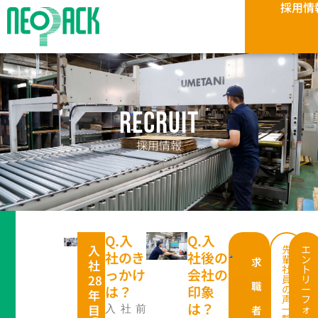
採用情
内
容
を
ス
キ
ッ
プ
RECRUIT
採用情報
Q.入
Q.入
入
先
エ
社のき
社後の
輩
ン
求
社
社
ト
っかけ
会社の
28
員
リ
職
は？
印象
の
ー
年
声
フ
は？
目
一
ォ
入社前
者