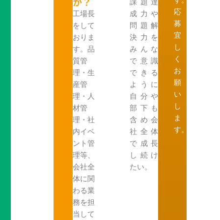
か？
す。
課題達
応
工場長
成力や
募
をして
問題解
宜
おりま
決力を
し
す。品
みんな
く
質管
で意識
お
理・生
できる
願
産管
ように
い
理・人
自分や
し
材管
部下も
ま
理・社
含め会
す。
内イベ
社全体
ント管
で成長
理等、
し続け
会社全
たい。
体に関
わる業
務を担
当して