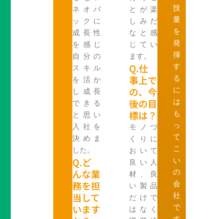
技
ネオパ
とが楽
量
ックに
しみだ
を
成長性
なと感
発
を感じ
じてい
揮
自分の
ます。
Q.仕
す
スキル
事上で
る
を活か
の、今
に
し成長
後の目
は
できる
標は？
も
と思い
っ
入社を
モノづ
て
決めま
くりに
こ
した。
おいて
Q.ど
い
良い人
んな業
の
材、良
務を担
会
い製品
当して
社
だけで
います
で
はなく