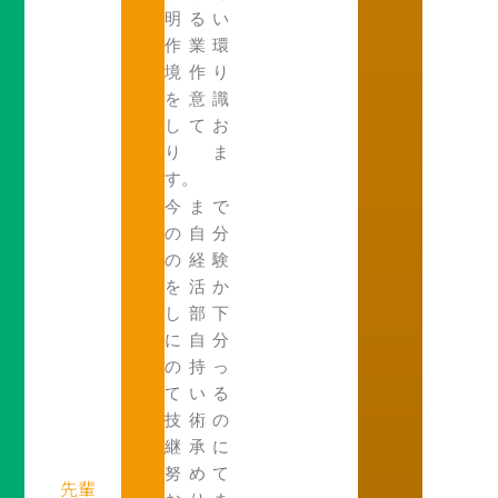
明るい
作業環
境作り
を意識
してお
りま
す。
今まで
の自分
の経験
を活か
し部下
に自分
の持っ
ている
技術の
継承に
努めて
先輩